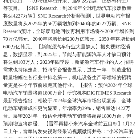
利用项目、15万吨锂辉石开采、选矿及冶炼、正极材料生产
等项目。 【SNE Research：到2040年全球电动汽车报废数量
将达4227万辆】SNE Research分析师预测，世界电动汽车报
废数量将从2025年的56万辆增加到2040年的4227万辆。SNE
Research预计，全球废电池回收再利用市场将在2030年增长到
70万亿韩元、2040年将增长到230万亿韩元、2050 年将增长到
600万亿韩元。 【新能源汽车行业大量缺人】据央视财经消
息，数据显示，到2025年，节能与新能源汽车人才缺口预计
将达到103万人；2023年四季度，新能源汽车行业的人才招聘
需求也持续走高。招聘平台报告显示，过去一年，制造业招
聘量增幅在各行业中排名第一，机电设备生产等领域的招聘
量更是在今年节前领跑其他行业。 【报告：预估2024年全球
电动汽车销量将超1800万台】研究机构DIGITIMES Research
最新报告指出，相较于2023年全球汽车市场出现复苏，全球
电动车销量成长更为显著，年增率为39%，销售量达1422万
台。展望2024年，预估全球电动车销量将超越1800万台，但
预期增速将趋缓。 【雷军再提小米汽车全球前五目标】1月22
日上午，雷军转发央视财经采访视频微博并称：“小米汽车的