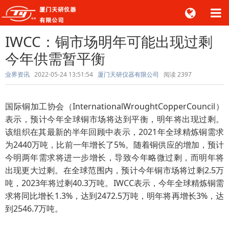
IWCC：铜市场明年可能出现过剩
今年供需暂平衡
业界资讯
2022-05-24 13:51:54
厦门天研仪器有限公司
阅读
2397
国际铜加工协会（InternationalWroughtCopperCouncil）
表示，预计今年全球铜市场将达到平衡，明年将出现过剩。
该组织在其最新的半年回顾中表示，2021年全球精炼铜需求
为2440万吨，比前一年增长了5%。随着铜供应的增加，预计
今明两年需求将进一步增长，导致今年略微过剩，而明年将
出现更大过剩。在全球范围内，预计今年铜市场将过剩2.5万
吨，2023年将过剩40.3万吨。IWCC表示，今年全球精炼铜需
求将同比增长1.3%，达到2472.5万吨，明年将再增长3%，达
到2546.7万吨。