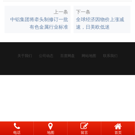
上一条
下一条
中铝集团将牵头制修订一批
全球经济因物价上涨减
有色金属行业标准
速，日美欧低迷
关于我们
公司动态
百度网盘
网站地图
联系我们
电话
地图
留言
首页